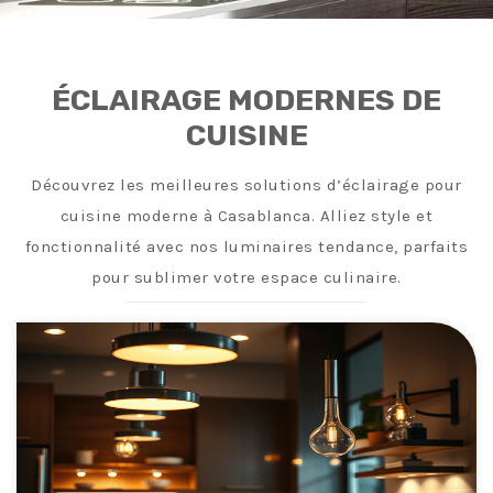
ÉCLAIRAGE MODERNES DE
CUISINE
Découvrez les meilleures solutions d’éclairage pour
cuisine moderne à Casablanca. Alliez style et
fonctionnalité avec nos luminaires tendance, parfaits
pour sublimer votre espace culinaire.
Découvrez les meilleures solutions d’éclairage pour cuisine moderne à Casablanca. Alliez style et fonctionnalité avec nos luminaires tendance, parfaits pour sublimer votre espace culinaire.